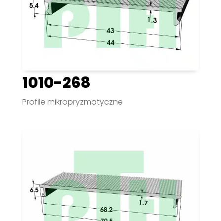
1010-268
Profile mikropryzmatyczne