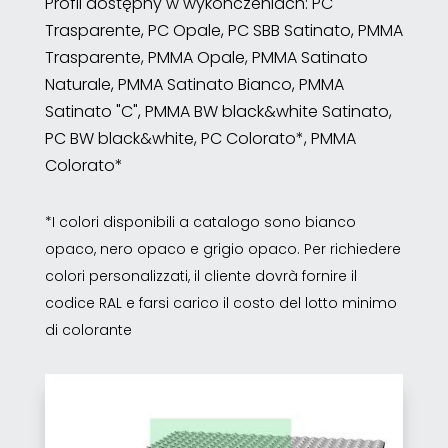
Profil dostępny w wykończeniach: PC
Trasparente, PC Opale, PC SBB Satinato, PMMA
Trasparente, PMMA Opale, PMMA Satinato
Naturale, PMMA Satinato Bianco, PMMA
Satinato "C", PMMA BW black&white Satinato,
PC BW black&white, PC Colorato*, PMMA
Colorato*
*I colori disponibili a catalogo sono bianco
opaco, nero opaco e grigio opaco. Per richiedere
colori personalizzati, il cliente dovrà fornire il
codice RAL e farsi carico il costo del lotto minimo
di colorante