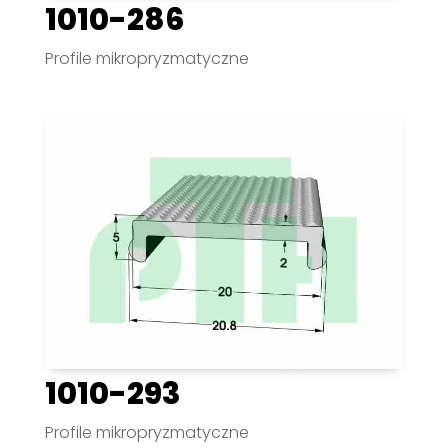
1010-286
Profile mikropryzmatyczne
1010-293
Profile mikropryzmatyczne