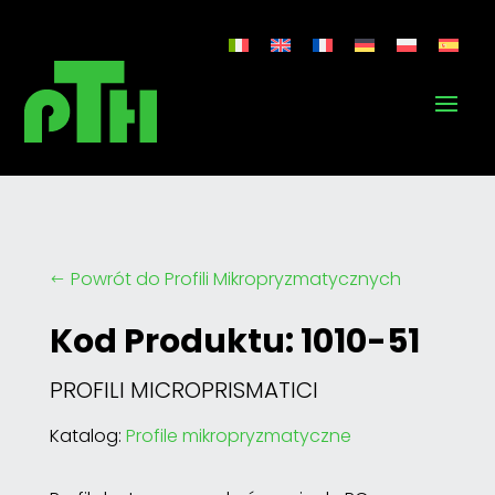
Powrót do Profili Mikropryzmatycznych
#
Kod Produktu: 1010-51
PROFILI MICROPRISMATICI
Katalog:
Profile mikropryzmatyczne