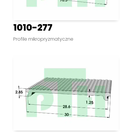
1010-277
Profile mikropryzmatyczne