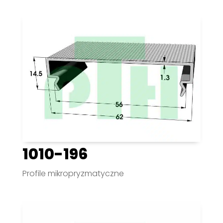
1010-196
Profile mikropryzmatyczne