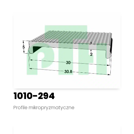
1010-294
Profile mikropryzmatyczne