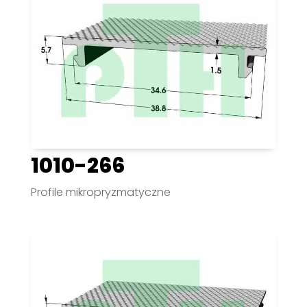
1010-266
Profile mikropryzmatyczne