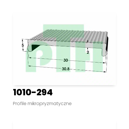
1010-294
Profile mikropryzmatyczne