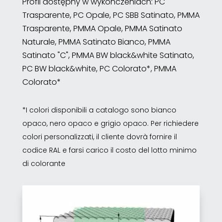
Profil dostępny w wykończeniach: PC
Trasparente, PC Opale, PC SBB Satinato, PMMA
Trasparente, PMMA Opale, PMMA Satinato
Naturale, PMMA Satinato Bianco, PMMA
Satinato "C", PMMA BW black&white Satinato,
PC BW black&white, PC Colorato*, PMMA
Colorato*
*I colori disponibili a catalogo sono bianco
opaco, nero opaco e grigio opaco. Per richiedere
colori personalizzati, il cliente dovrà fornire il
codice RAL e farsi carico il costo del lotto minimo
di colorante