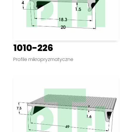
1010-226
Profile mikropryzmatyczne