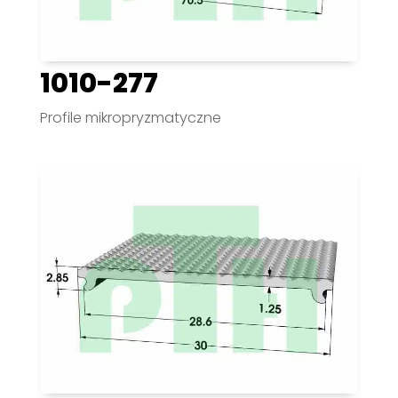
1010-277
Profile mikropryzmatyczne