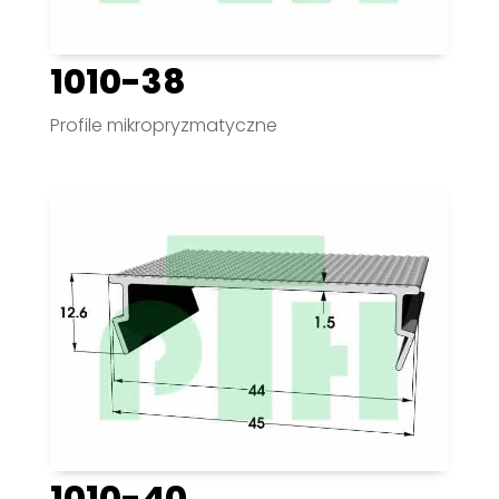
1010-38
Profile mikropryzmatyczne
1010-40