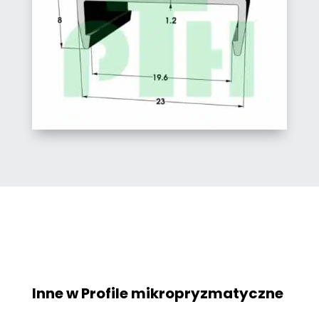
Inne w
Profile mikropryzmatyczne