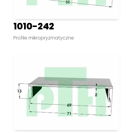
1010-242
Profile mikropryzmatyczne