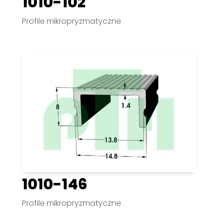
1010-102
Profile mikropryzmatyczne
1010-146
Profile mikropryzmatyczne