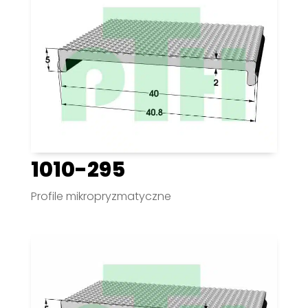
1010-295
Profile mikropryzmatyczne