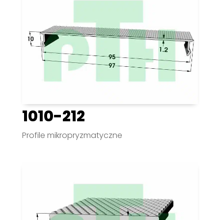
1010-212
Profile mikropryzmatyczne