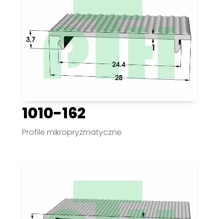
1010-162
Profile mikropryzmatyczne