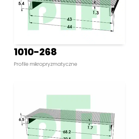
1010-268
Profile mikropryzmatyczne