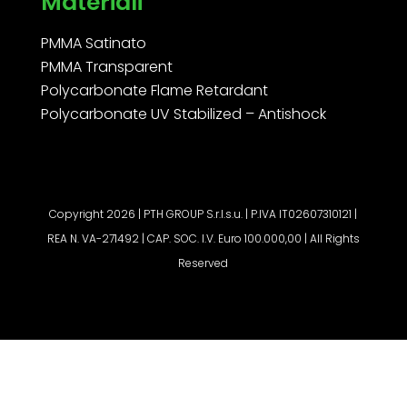
Materiali
PMMA Satinato
PMMA Transparent
Polycarbonate Flame Retardant
Polycarbonate UV Stabilized – Antishock
Copyright 2026 | PTH GROUP S.r.l.s.u. | P.IVA IT02607310121 |
REA N. VA-271492 | CAP. SOC. I.V. Euro 100.000,00 | All Rights
Reserved
Richiedi Preventivo