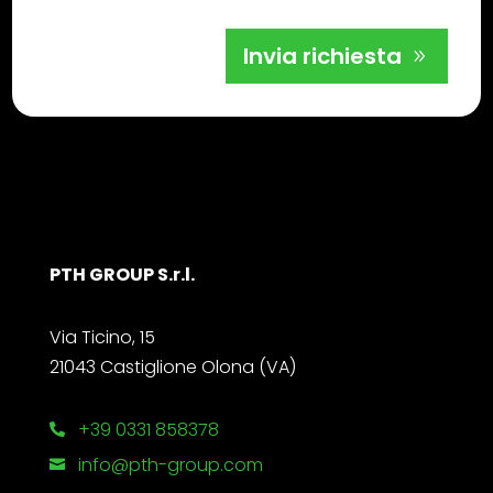
Invia richiesta
PTH GROUP S.r.l.
Via Ticino, 15
21043 Castiglione Olona (VA)
+39 0331 858378

info@pth-group.com
