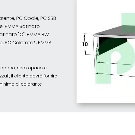
sparente, PC Opale, PC SBB
e, PMMA Satinato
atinato "C", PMMA BW
e, PC Colorato*, PMMA
co opaco, nero opaco e
ati, il cliente dovrà fornire
o minimo di colorante