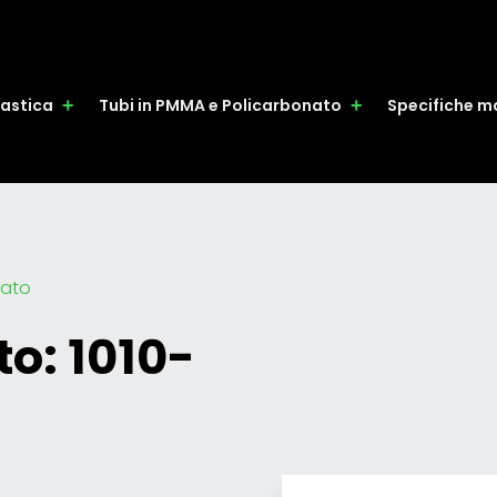
plastica
Tubi in PMMA e Policarbonato
Specifiche ma
nato
o: 1010-