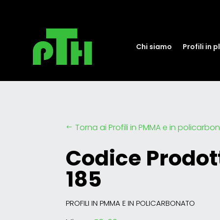
Chi siamo
Profili in 
Torna ai Profili in PMMA e in policarbo
#
Codice Prodott
185
PROFILI IN PMMA E IN POLICARBONATO