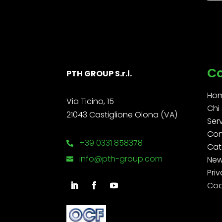
C
PTH GROUP S.r.l.
Ho
Via Ticino, 15
Chi
21043 Castiglione Olona (VA)
Serv
Con
+39 0331 858378

Cat
info@pth-group.com
Ne

Priv
Coo