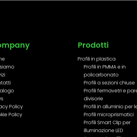
ompany
Prodotti
me
Profili in plastica
 siamo
Profili in PMMA e in
izi
policarbonato
tatti
Profili a sezioni chiuse
alogo
Profili fermavetri e pare
ws
divisorie
acy Policy
Profili in alluminio per 
kie Policy
Profili microprismatici
Profili Smart Clip per
illuminazione LED