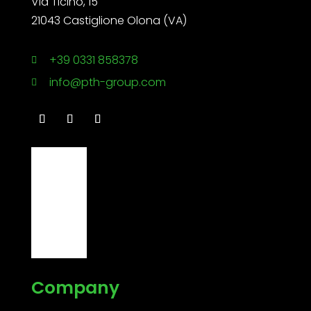
Via Ticino, 15
21043 Castiglione Olona (VA)
+39 0331 858378

info@pth-group.com

Company