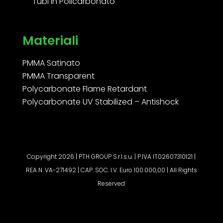
Tubi in Policarbonato
Materiali
PMMA Satinato
PMMA Transparent
Polycarbonate Flame Retardant
Polycarbonate UV Stabilized – Antishock
Copyright 2026 | PTH GROUP S.r.l.s.u. | P.IVA IT02607310121 |
REA N. VA-271492 | CAP. SOC. I.V. Euro 100.000,00 | All Rights
Reserved