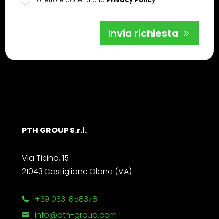
Ho letto e accettato la
Privacy Policy
Invia richiesta
PTH GROUP S.r.l.
Via Ticino, 15
21043 Castiglione Olona (VA)
+39 0331 858378

info@pth-group.com
