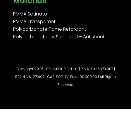
Materiali
PMMA Satinato
PMMA Transparent
Polycarbonate Flame Retardant
Polycarbonate UV Stabilized – Antishock
Copyright 2026 | PTH GROUP S.r.l.s.u. | P.IVA IT02607310121 |
REA N. VA-271492 | CAP. SOC. I.V. Euro 100.000,00 | All Rights
Reserved
Richiedi Preventivo