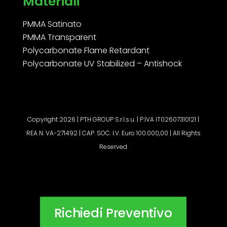
Materiali
PMMA Satinato
PMMA Transparent
Polycarbonate Flame Retardant
Polycarbonate UV Stabilized – Antishock
Copyright 2026 | PTH GROUP S.r.l.s.u. | P.IVA IT02607310121 |
REA N. VA-271492 | CAP. SOC. I.V. Euro 100.000,00 | All Rights
Reserved
Richiedi Preventivo