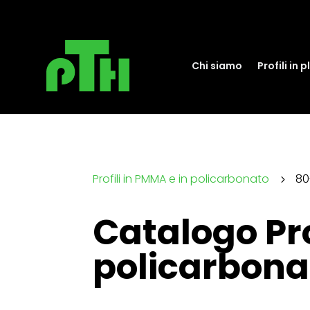
Chi siamo
Profili in 
Profili in PMMA e in policarbonato
80
5
Catalogo Pro
policarbon