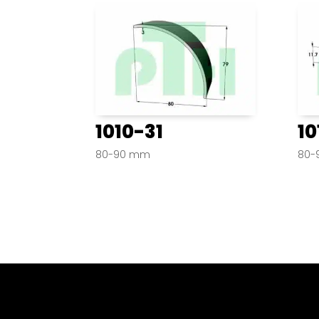
1010-31
10
80-90 mm
80-