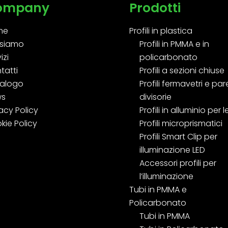
ompany
Prodotti
me
Profili in plastica
 siamo
Profili in PMMA e in
izi
policarbonato
tatti
Profili a sezioni chiuse
alogo
Profili fermavetri e pare
ws
divisorie
acy Policy
Profili in alluminio per 
kie Policy
Profili microprismatici
Profili Smart Clip per
illuminazione LED
Accessori profili per
l’illuminazione
Tubi in PMMA e
Policarbonato
Tubi in PMMA