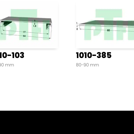
10-103
1010-385
90 mm
80-90 mm