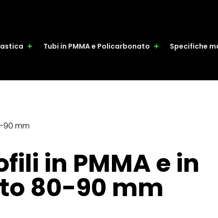
plastica
Tubi in PMMA e Policarbonato
Specifiche ma
-90 mm
fili in PMMA e in
ato 80-90 mm