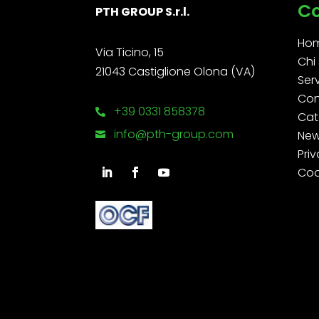
C
PTH GROUP S.r.l.
Ho
Via Ticino, 15
Chi
21043 Castiglione Olona (VA)
Serv
Con
+39 0331 858378

Cat
info@pth-group.com
Ne

Priv
Coo