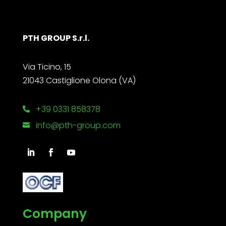
PTH GROUP S.r.l.
Via Ticino, 15
21043 Castiglione Olona (VA)
+39 0331 858378

info@pth-group.com

Company