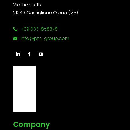
Via Ticino, 15
21043 Castiglione Olona (VA)
+39 0331 858378

info@pth-group.com

Company