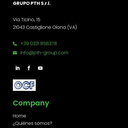
GRUPO PTH S.r.l.
Via Ticino, 15
21043 Castiglione Olona (VA)
+39 0331 858378

info@pth-group.com

Company
Home
¿Quiénes somos?