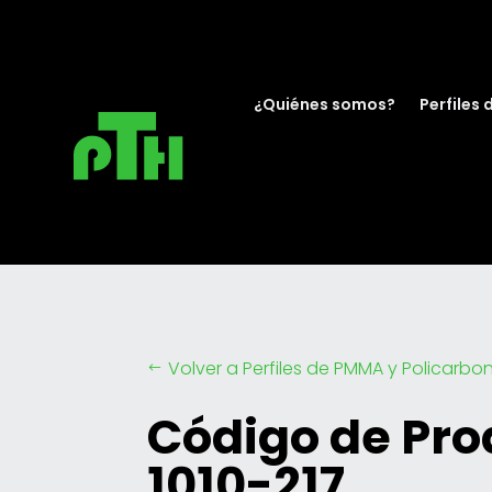
¿Quiénes somos?
Perfiles 
Volver a Perfiles de PMMA y Policarbo
#
Código de Pro
1010-217