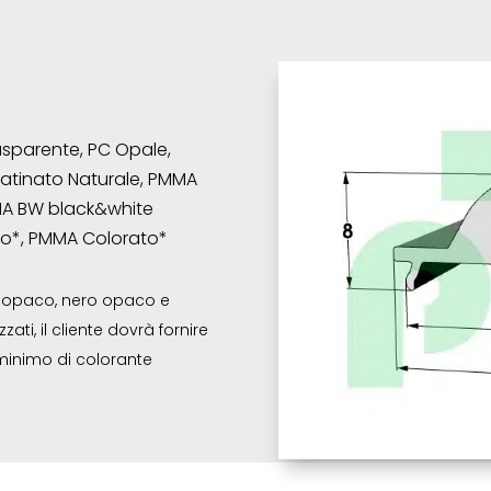
asparente, PC Opale,
atinato Naturale, PMMA
MMA BW black&white
to*, PMMA Colorato*
co opaco, nero opaco e
ati, il cliente dovrà fornire
o minimo di colorante