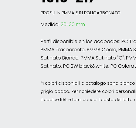
PROFILI IN PMMA E IN POLICARBONATO
Medida:
20-30 mm
Perfil disponible en los acabados: PC Tr
PMMA Trasparente, PMMA Opale, PMMA S
Satinato Bianco, PMMA Satinato "C", P
Satinato, PC BW black&white, PC Colora
*I colori disponibili a catalogo sono bian
grigio opaco. Per richiedere colori personalizz
il codice RAL e farsi carico il costo del lott