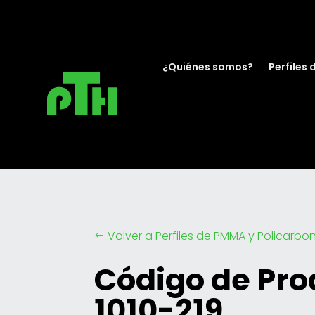
¿Quiénes somos?
Perfiles 
Volver a Perfiles de PMMA y Policarbo
#
Código de Pro
1010-219