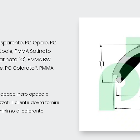
rasparente, PC Opale, PC
Opale, PMMA Satinato
atinato "C", PMMA BW
e, PC Colorato*, PMMA
co opaco, nero opaco e
ati, il cliente dovrà fornire
o minimo di colorante