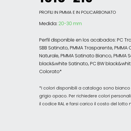
PROFILI IN PMMA E IN POLICARBONATO
Medida:
20-30 mm
Perfil disponible en los acabados: PC T
SBB Satinato, PMMA Trasparente, PMMA 
Naturale, PMMA Satinato Bianco, PMMA S
black&white Satinato, PC BW black&whit
Colorato*
*I colori disponibili a catalogo sono bian
grigio opaco. Per richiedere colori personalizz
il codice RAL e farsi carico il costo del lott