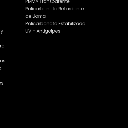
PMMA Transparente
Policarbonato Retardante
de Llama
Policarbonato Estabilizado
 y
UV – Antigolpes
ara
cos
a
es