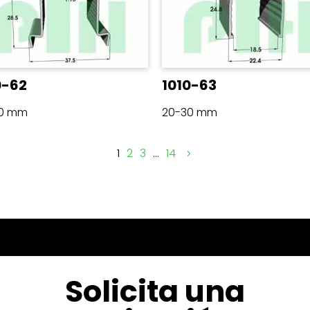
0-62
1010-63
30 mm
20-30 mm
1
2
3
…
14
Solicita una