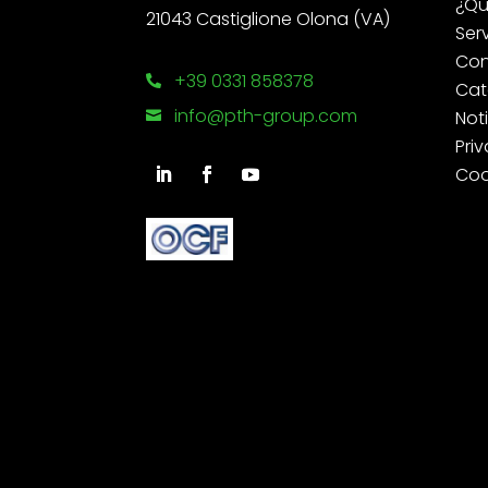
¿Qu
21043 Castiglione Olona (VA)
Ser
Con
+39 0331 858378

Cat
info@pth-group.com
Not

Priv
Coo