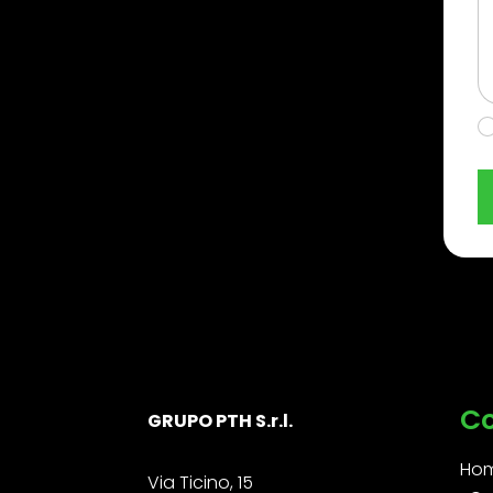
C
GRUPO PTH S.r.l.
Ho
Via Ticino, 15