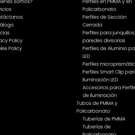
iénes somos?
Perfiles en PMMA y en
vicios
Policarbonato
táctanos
Perfiles de Sección
álogo
Cerrada
icias
Perfiles para junquillos
acy Policy
paredes divisorias
kie Policy
Perfiles de Aluminio p
LED
Perfiles microprismáti
Perfiles Smart Clip par
Iluminación LED
Accesorios para Perfil
de Iluminación
Tubos de PMMA y
Policarbonato
Tuberías de PMMA
Tuberías de
Policarbonato