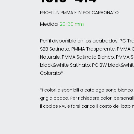
PROFILI IN PMMA E IN POLICARBONATO
Medida:
20-30 mm
Perfil disponible en los acabados: PC T
SBB Satinato, PMMA Trasparente, PMMA 
Naturale, PMMA Satinato Bianco, PMMA S
black&white Satinato, PC BW black&whit
Colorato*
*I colori disponibili a catalogo sono bian
grigio opaco. Per richiedere colori personalizz
il codice RAL e farsi carico il costo del lott