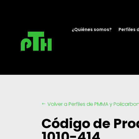
¿Quiénes somos?
Perfiles 
Volver a Perfiles de PMMA y Policarbo
#
Código de Pro
1010-414