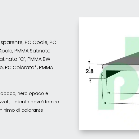
rasparente, PC Opale, PC
Opale, PMMA Satinato
atinato "C", PMMA BW
e, PC Colorato*, PMMA
co opaco, nero opaco e
ati, il cliente dovrà fornire
o minimo di colorante