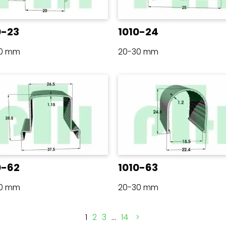
0-23
1010-24
30 mm
20-30 mm
0-62
1010-63
30 mm
20-30 mm
1
2
3
…
14