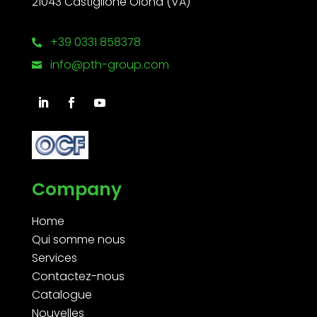
21043 Castiglione Olona (VA)
+39 0331 858378

info@pth-group.com

Company
Home
Qui somme nous
Services
Contactez-nous
Catalogue
Nouvelles