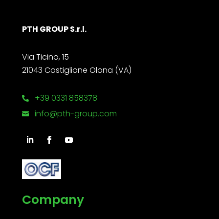
PTH GROUP S.r.l.
Via Ticino, 15
21043 Castiglione Olona (VA)
+39 0331 858378

info@pth-group.com

Company