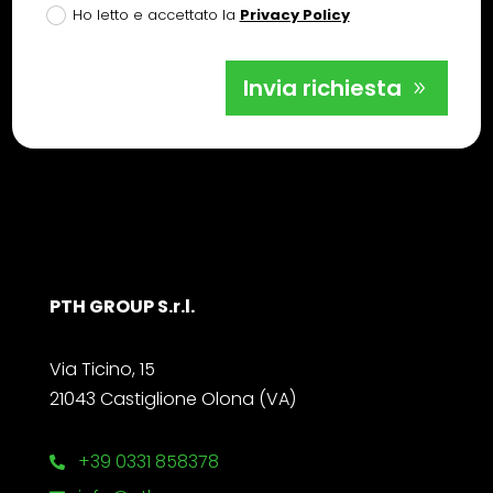
Ho letto e accettato la
Privacy Policy
Invia richiesta
PTH GROUP S.r.l.
Via Ticino, 15
21043 Castiglione Olona (VA)
+39 0331 858378
