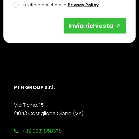
Ho letto e accettato la
Privacy Policy
Invia richiesta
PTH GROUP S.r.l.
Via Ticino, 15
21043 Castiglione Olona (VA)
+39 0331 858378
