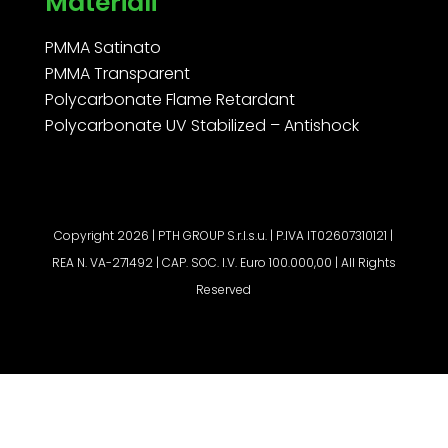
Materiali
PMMA Satinato
PMMA Transparent
Polycarbonate Flame Retardant
Polycarbonate UV Stabilized – Antishock
Copyright 2026 | PTH GROUP S.r.l.s.u. | P.IVA IT02607310121 |
REA N. VA-271492 | CAP. SOC. I.V. Euro 100.000,00 | All Rights
Reserved
Richiedi Preventivo