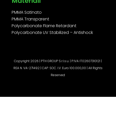
Materiali
PMMA Satinato
PMMA Transparent
Polycarbonate Flame Retardant
Polycarbonate UV Stabilized – Antishock
Copyright 2026 | PTH GROUP S.r.l.s.u. | P.IVA IT02607310121 |
REA N. VA-271492 | CAP. SOC. I.V. Euro 100.000,00 | All Rights
Reserved
Richiedi Preventivo