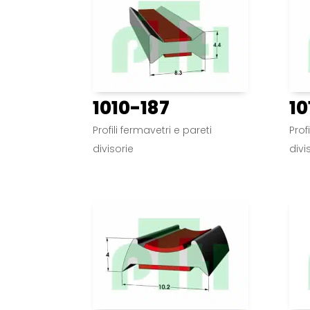
1010-187
10
Profili fermavetri e pareti
Prof
divisorie
divi