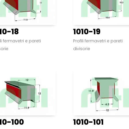
10-18
1010-19
ili fermavetri e pareti
Profili fermavetri e pareti
sorie
divisorie
10-100
1010-101