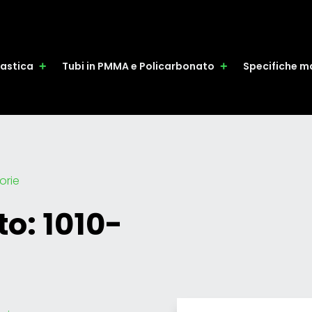
plastica
Tubi in PMMA e Policarbonato
Specifiche ma
sorie
o: 1010-