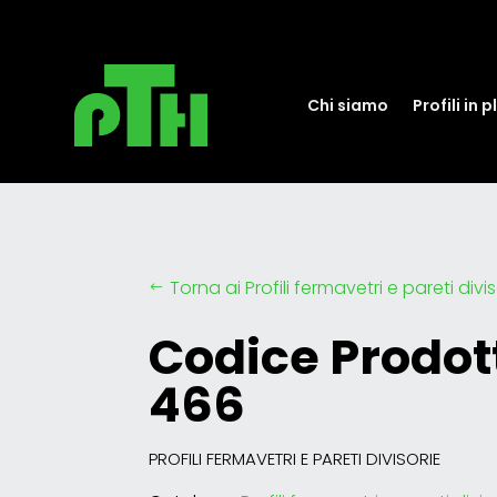
Chi siamo
Profili in 
Torna ai Profili fermavetri e pareti divi
#
Codice Prodott
466
PROFILI FERMAVETRI E PARETI DIVISORIE