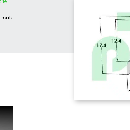
orie
parente