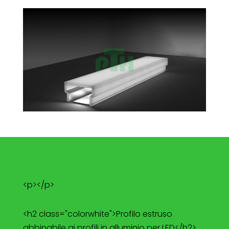
<p></p>
<h2 class="colorwhite">Profilo estruso
abbinabile ai profili in alluminio per LED</h2>