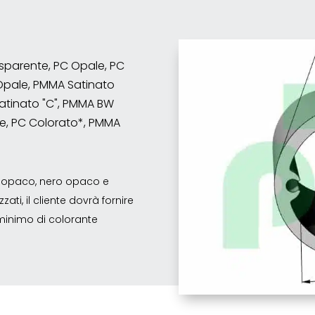
rasparente, PC Opale, PC
Opale, PMMA Satinato
atinato "C", PMMA BW
e, PC Colorato*, PMMA
co opaco, nero opaco e
ati, il cliente dovrà fornire
o minimo di colorante