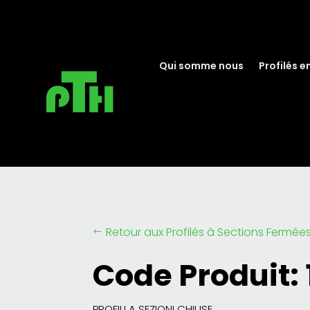
Qui somme nous
Profilés e
Retour aux Profilés à Sections Fermée
#
Code Produit:
PROFILI A SEZIONI CHIUSE