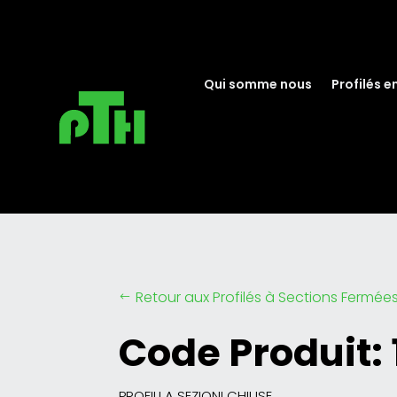
Qui somme nous
Profilés e
Retour aux Profilés à Sections Fermée
#
Code Produit:
PROFILI A SEZIONI CHIUSE