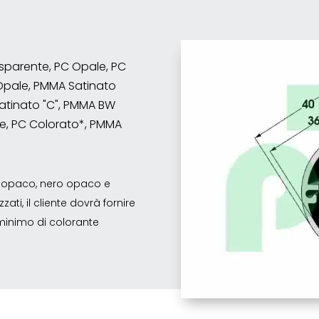
rasparente, PC Opale, PC
Opale, PMMA Satinato
atinato "C", PMMA BW
e, PC Colorato*, PMMA
co opaco, nero opaco e
ati, il cliente dovrà fornire
o minimo di colorante