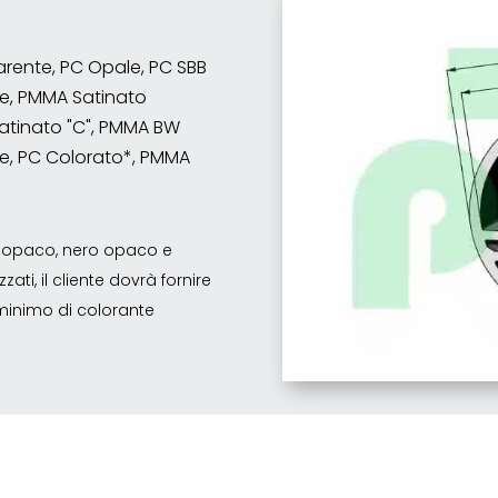
sparente, PC Opale, PC SBB
e, PMMA Satinato
atinato "C", PMMA BW
e, PC Colorato*, PMMA
co opaco, nero opaco e
ati, il cliente dovrà fornire
o minimo di colorante