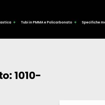
plastica
Tubi in PMMA e Policarbonato
Specifiche ma
o: 1010-