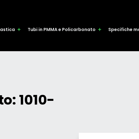
plastica
Tubi in PMMA e Policarbonato
Specifiche ma
o: 1010-