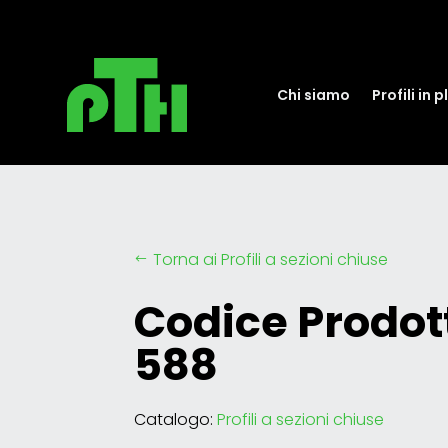
Chi siamo
Profili in 
Torna ai Profili a sezioni chiuse
#
Codice Prodott
588
Catalogo:
Profili a sezioni chiuse