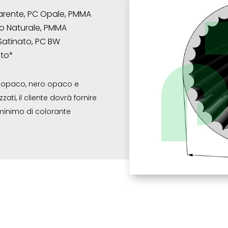
asparente, PC Opale, PMMA
o Naturale, PMMA
Satinato, PC BW
ato*
co opaco, nero opaco e
ati, il cliente dovrà fornire
o minimo di colorante