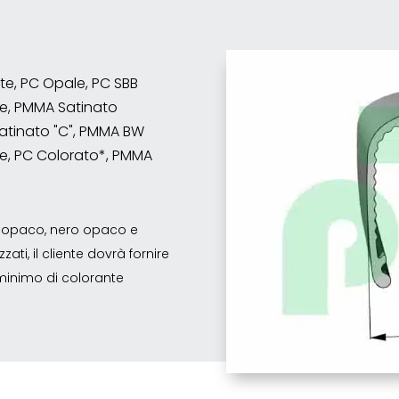
nte, PC Opale, PC SBB
e, PMMA Satinato
atinato "C", PMMA BW
e, PC Colorato*, PMMA
co opaco, nero opaco e
ati, il cliente dovrà fornire
o minimo di colorante