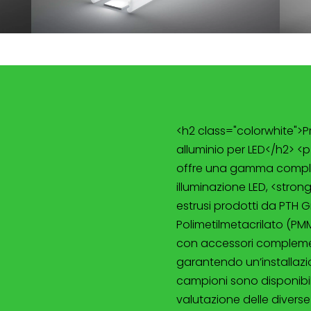
<h2 class="colorwhite">Pro
alluminio per LED</h2> <
offre una gamma completa
illuminazione LED, <strong
estrusi prodotti da PTH G
Polimetilmetacrilato (PMMA
con accessori complemen
garantendo un’installazio
campioni sono disponibili
valutazione delle diverse 