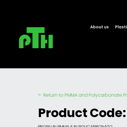
About us
Plasti
Return to PMMA and Polycarbonate Pr
#
Product Code:
PROFILI IN PMMA E IN POLICARBONATO