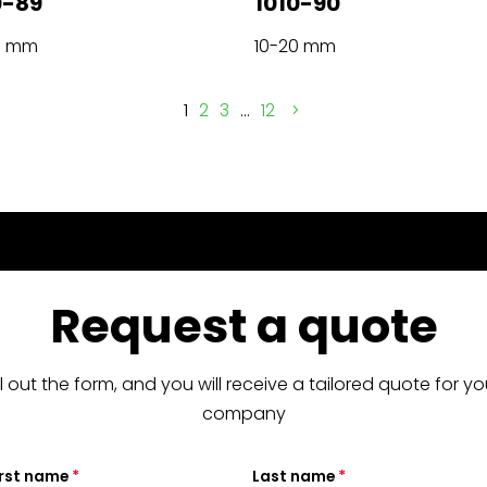
0-89
1010-90
0 mm
10-20 mm
1
2
3
…
12
Request a quote
ill out the form, and you will receive a tailored quote for yo
company
irst name
Last name