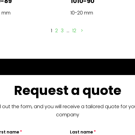
0-89
1010-90
0 mm
10-20 mm
1
2
3
…
12
Request a quote
ill out the form, and you will receive a tailored quote for yo
company
irst name
Last name