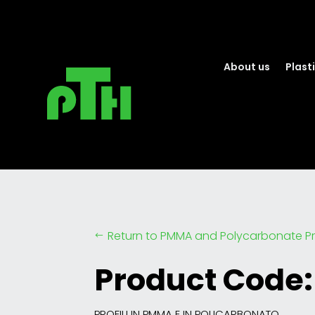
About us
Plasti
Return to PMMA and Polycarbonate Pr
#
Product Code:
PROFILI IN PMMA E IN POLICARBONATO