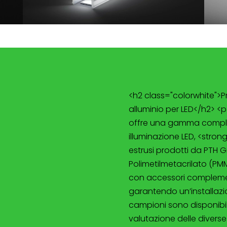
<h2 class="colorwhite">Pro
alluminio per LED</h2> <
offre una gamma completa
illuminazione LED, <strong
estrusi prodotti da PTH G
Polimetilmetacrilato (PMMA
con accessori complemen
garantendo un’installazio
campioni sono disponibili
valutazione delle diverse 