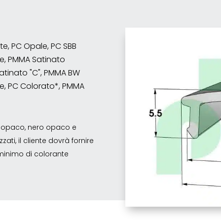
nte, PC Opale, PC SBB
e, PMMA Satinato
atinato "C", PMMA BW
e, PC Colorato*, PMMA
co opaco, nero opaco e
ati, il cliente dovrà fornire
o minimo di colorante