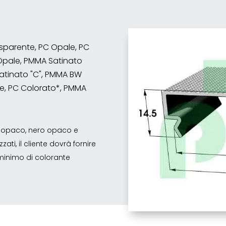
rasparente, PC Opale, PC
Opale, PMMA Satinato
atinato "C", PMMA BW
e, PC Colorato*, PMMA
co opaco, nero opaco e
ati, il cliente dovrà fornire
o minimo di colorante