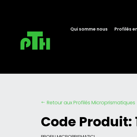
Qui somme nous
Profilés e
Retour aux Profilés Microprismatiques
#
Code Produit:
PROFILI MICROPRISMATICI