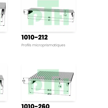
1010-212
Profils microprismatiques
1010-260