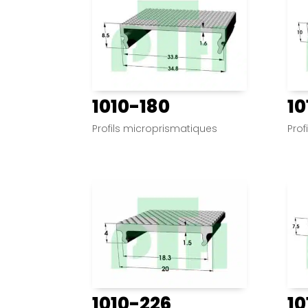
1010-180
10
Profils microprismatiques
Prof
1010-226
10