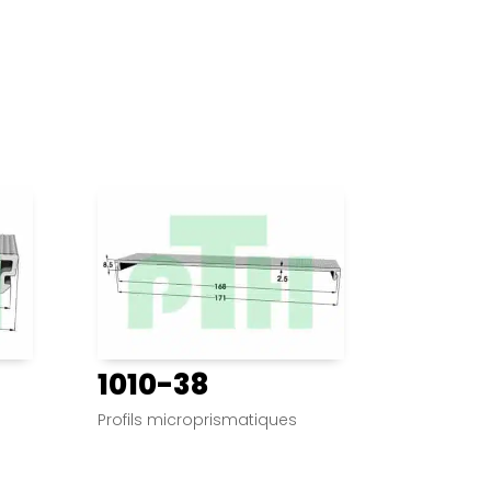
1010-38
Profils microprismatiques