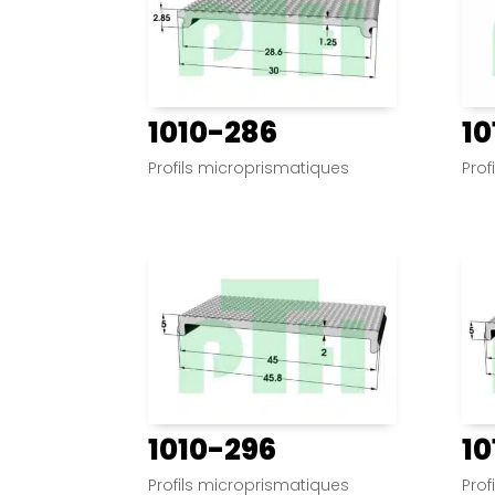
1010-286
10
Profils microprismatiques
Prof
1010-296
10
Profils microprismatiques
Prof