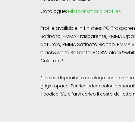
Catalogue:
Microprismatic profiles
Profile available in finishes: PC Traspare
Satinato, PMMA Trasparente, PMMA Opal
Naturale, PMMA Satinato Bianco, PMMA S
black&white Satinato, PC BW black&whit
Colorato*
*I colori disponibili a catalogo sono bian
grigio opaco. Per richiedere colori personalizz
il codice RAL e farsi carico il costo del lott