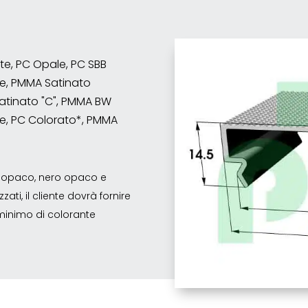
nte, PC Opale, PC SBB
e, PMMA Satinato
atinato "C", PMMA BW
e, PC Colorato*, PMMA
co opaco, nero opaco e
ati, il cliente dovrà fornire
o minimo di colorante