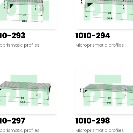
10-293
1010-294
oprismatic profiles
Microprismatic profiles
10-297
1010-298
oprismatic profiles
Microprismatic profiles