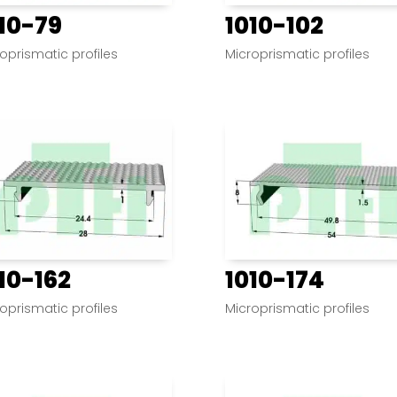
10-79
1010-102
oprismatic profiles
Microprismatic profiles
10-162
1010-174
oprismatic profiles
Microprismatic profiles