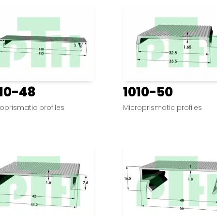
10-48
1010-50
oprismatic profiles
Microprismatic profiles