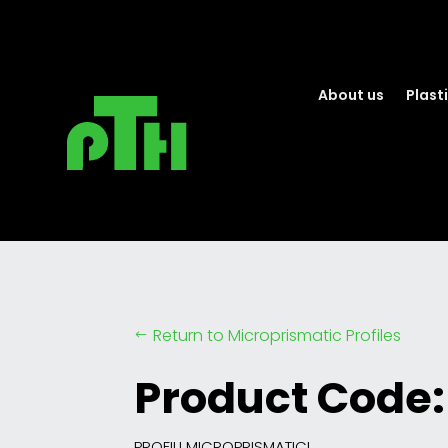
About us
Plasti
Return to Microprismatic Profiles
#
Product Code:
PROFILI MICROPRISMATICI