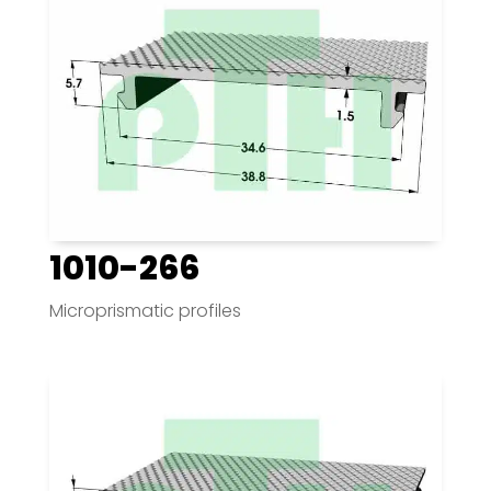
1010-266
Microprismatic profiles