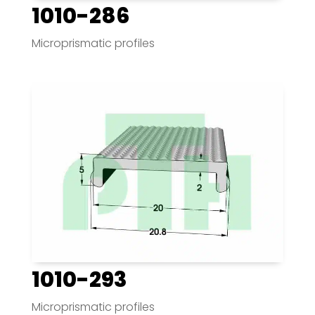
1010-286
Microprismatic profiles
1010-293
Microprismatic profiles