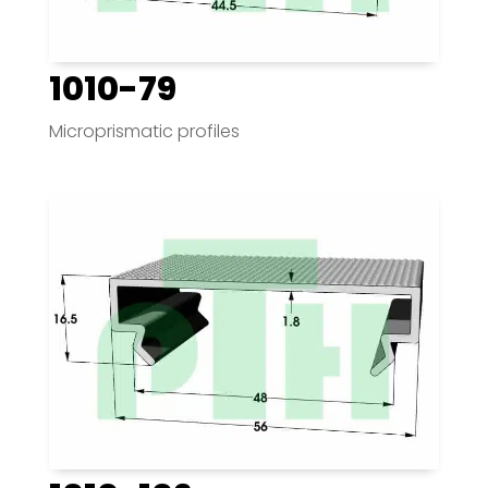
1010-79
Microprismatic profiles