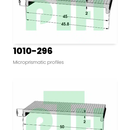
1010-296
Microprismatic profiles