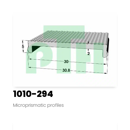
1010-294
Microprismatic profiles