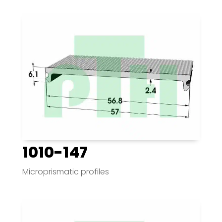
1010-147
Microprismatic profiles