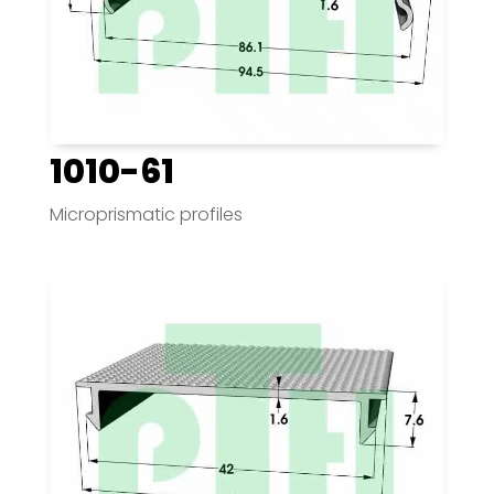
1010-61
Microprismatic profiles