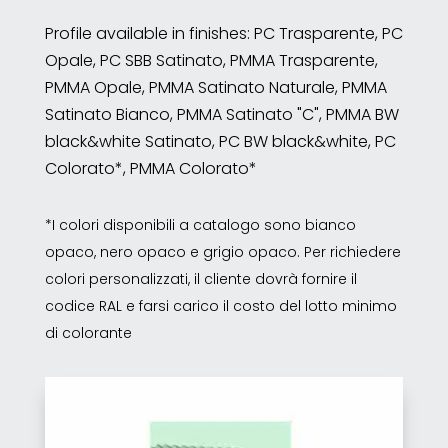
Profile available in finishes: PC Trasparente, PC
Opale, PC SBB Satinato, PMMA Trasparente,
PMMA Opale, PMMA Satinato Naturale, PMMA
Satinato Bianco, PMMA Satinato "C", PMMA BW
black&white Satinato, PC BW black&white, PC
Colorato*, PMMA Colorato*
*I colori disponibili a catalogo sono bianco
opaco, nero opaco e grigio opaco. Per richiedere
colori personalizzati, il cliente dovrà fornire il
codice RAL e farsi carico il costo del lotto minimo
di colorante