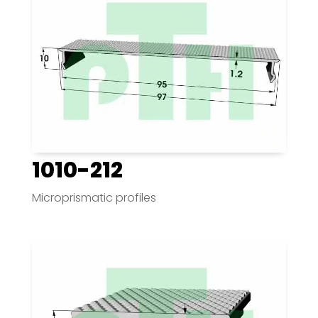
1010-212
Microprismatic profiles