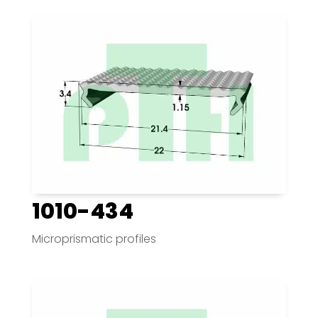
1010-434
Microprismatic profiles