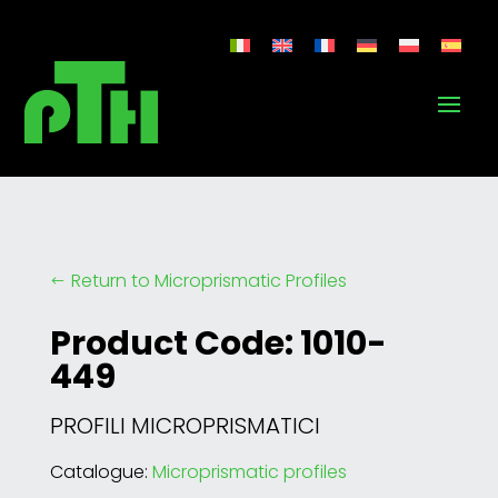
Return to Microprismatic Profiles
#
Product Code: 1010-
449
PROFILI MICROPRISMATICI
Catalogue:
Microprismatic profiles