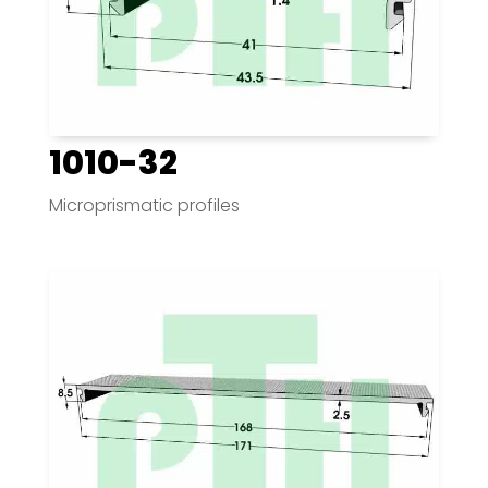
1010-32
Microprismatic profiles