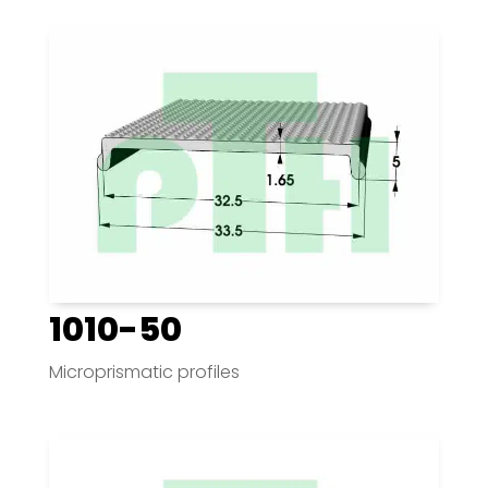
1010-50
Microprismatic profiles