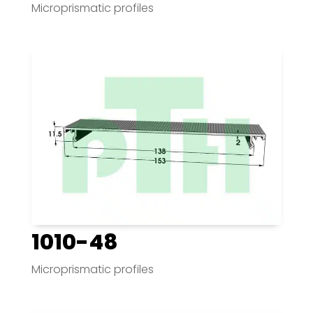
Microprismatic profiles
1010-48
Microprismatic profiles