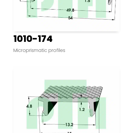
1010-174
Microprismatic profiles