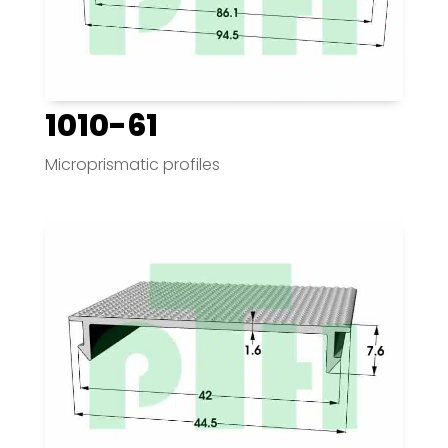
1010-61
Microprismatic profiles