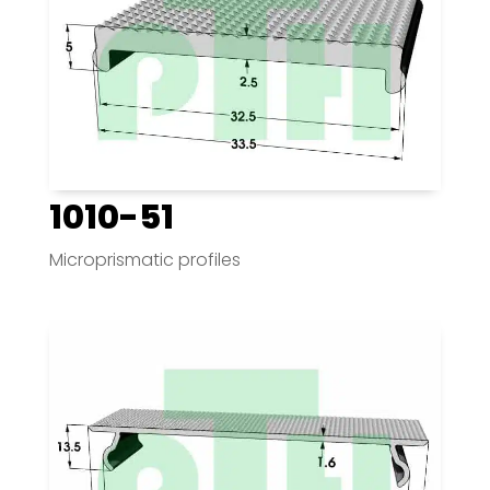
1010-51
Microprismatic profiles