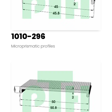
1010-296
Microprismatic profiles