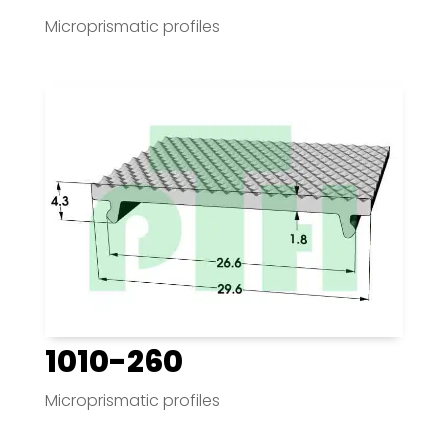
Microprismatic profiles
1010-260
Microprismatic profiles