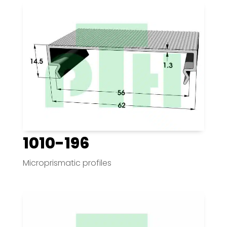
1010-196
Microprismatic profiles