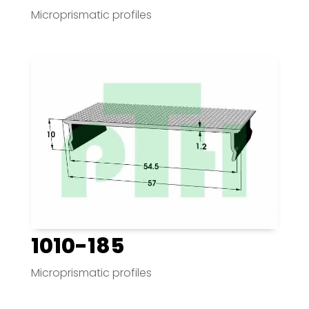
Microprismatic profiles
1010-185
Microprismatic profiles