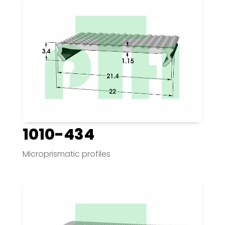
1010-434
Microprismatic profiles