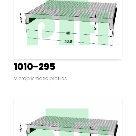
1010-295
Microprismatic profiles