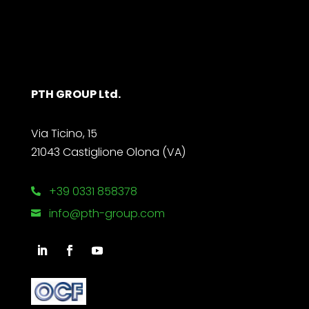
PTH GROUP Ltd.
Via Ticino, 15
21043 Castiglione Olona (VA)
+39 0331 858378

info@pth-group.com
